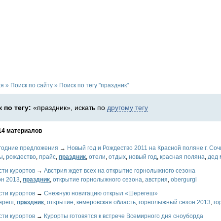
ая
»
Поиск по сайту
»
Поиск по тегу "праздник"
 по тегу:
«праздник», искать по
другому тегу
14 материалов
годние предложения
→
Новый год и Рождество 2011 на Красной поляне г. Соч
ы
,
рождество
,
прайс
,
праздник
,
отели
,
отдых
,
новый год
,
красная поляна
,
дед 
сти курортов
→
Австрия ждет всех на открытие горнолыжного сезона
он 2013
,
праздник
,
открытие горнолыжного сезона
,
австрия
,
obergurgl
сти курортов
→
Снежную новигацию открыл «Шерегеш»
ереш
,
праздник
,
открытие
,
кемеровская область
,
горнолыжный сезон 2013
,
го
сти курортов
→
Курорты готовятся к встрече Всемирного дня сноуборда