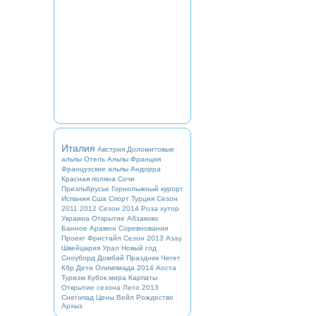
Италия
Австрия
Доломитовые
альпы
Отель
Альпы
Франция
Французские альпы
Андорра
Красная поляна
Сочи
Приэльбрусье
Горнолыжный курорт
Испания
Сша
Спорт
Турция
Сезон
2011 2012
Сезон 2014
Роза хутор
Украина
Открытие
Абзаково
Банное
Арамон
Соревнования
Проект
Фристайл
Сезон 2013
Азау
Швейцария
Урал
Новый год
Сноуборд
Домбай
Праздник
Чегет
Кбр
Дети
Олимпиада 2014
Аоста
Туризм
Кубок мира
Карпаты
Открытие сезона
Лето 2013
Снегопад
Цены
Вейл
Рождество
Архыз