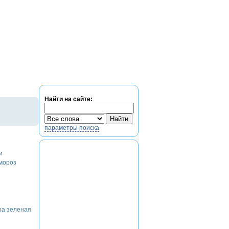
Найти на сайте:
параметры поиска
и
мороз
ра зеленая