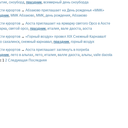
ытие
,
сноуборд
,
праздник
,
всемирный день сноуборда
сти курортов
→
Абзаково приглашает на День рожденья «ММК»
здник
,
ММК Абзаково
,
ММК
,
день рождения
,
Абзаково
сти курортов
→
Аоста приглашает на ярмарку святого Орсо в Аосте
арка
,
святой орсо
,
праздник
,
италия
,
вале даоста
,
аоста
сти курортов
→
«Горный воздух» провел XIX Снежный Карнавал!
о сахалинск
,
снежный карнавал
,
праздник
,
горный воздух
сти курортов
→
Аоста приглашает заглянуть в погреба
здник
,
лето в альпах
,
лето
,
италия
,
валле даоста
,
альпы
,
valle daosta
ы:
1
2
Следующая
Последняя