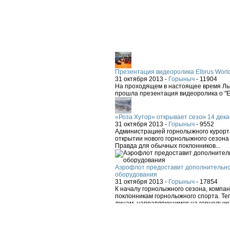
Презентация видеоролика Elbrus Worl
31 октября 2013 -
Горыныч
-
11904
На проходящем в настоящее время Лыж
прошла презентация видеоролика о "El
«Роза Хутор» открывает сезон 14 дека
31 октября 2013 -
Горыныч
-
9552
Администрацией горнолыжного курорта
открытии нового горнолыжного сезона 
Правда для обычных поклонников...
Аэрофлот предоставит дополнительно
оборудования
31 октября 2013 -
Горыныч
-
17854
К началу горнолыжного сезона, компа
поклонникам горнолыжного спорта. Теп
лицам, направляющимся на горнолыжн