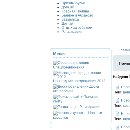
Приэльбрусье
Домбай
Красная Поляна
Банное и Абзаково
Завьялиха
Другие
Отдых за рубежом
Регистрация
Главн
Меню
Поиск
Спецпредложения
Найдено 
Новогодние предложения 2012
Доска
Ново
объявлений
Теги:
цен
Поиск по
Ново
сайту
Теги:
сез
Регистрация
Новости
Ново
курортов
Теги:
шег
Ново