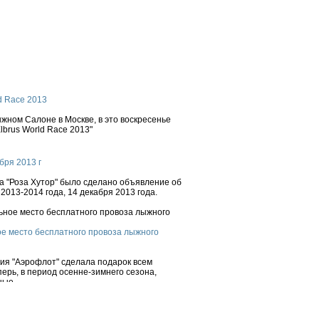
d Race 2013
ном Салоне в Москве, в это воскресенье
brus World Race 2013"
бря 2013 г
 "Роза Хутор" было сделано объявление об
2013-2014 года, 14 декабря 2013 года.
е место бесплатного провоза лыжного
ния "Аэрофлот" сделала подарок всем
ерь, в период осенне-зимнего сезона,
ые...