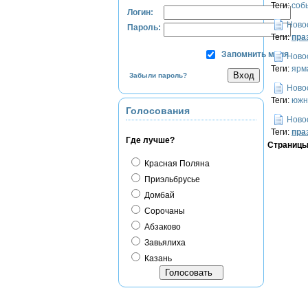
Теги:
соб
Логин:
Ново
Пароль:
Теги:
пра
Запомнить меня
Ново
Теги:
ярм
Забыли пароль?
Ново
Теги:
южн
Голосования
Ново
Теги:
пра
Где лучше?
Страниц
Красная Поляна
Приэльбрусье
Домбай
Сорочаны
Абзаково
Завьялиха
Казань