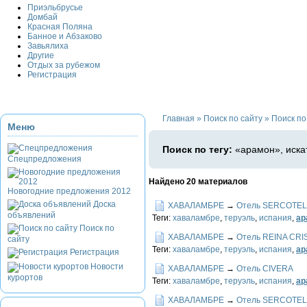
Приэльбрусье
Домбай
Красная Поляна
Банное и Абзаково
Завьялиха
Другие
Отдых за рубежом
Регистрация
Главная
»
Поиск по сайту
»
Поиск по
Меню
Поиск по тегу:
«арамон», иска
Спецпредложения
Найдено 20 материалов
Новогодние предложения 2012
Доска
ХАВАЛАМБРЕ
→
Отель SERCOTEL
объявлений
Теги:
хаваламбре
,
теруэль
,
испания
,
ар
Поиск по
ХАВАЛАМБРЕ
→
Отель REINA CRI
сайту
Теги:
хаваламбре
,
теруэль
,
испания
,
ар
Регистрация
Новости
ХАВАЛАМБРЕ
→
Отель CIVERA
курортов
Теги:
хаваламбре
,
теруэль
,
испания
,
ар
ХАВАЛАМБРЕ
→
Отель SERCOTEL