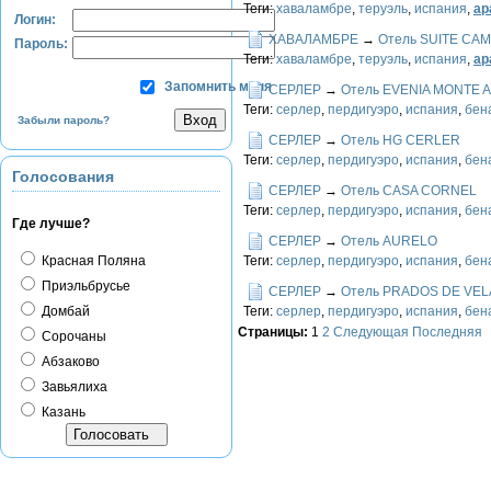
Теги:
хаваламбре
,
теруэль
,
испания
,
ар
Логин:
ХАВАЛАМБРЕ
→
Отель SUITE CA
Пароль:
Теги:
хаваламбре
,
теруэль
,
испания
,
ар
Запомнить меня
СЕРЛЕР
→
Отель EVENIA MONTE 
Теги:
серлер
,
пердигуэро
,
испания
,
бен
Забыли пароль?
СЕРЛЕР
→
Отель HG CERLER
Теги:
серлер
,
пердигуэро
,
испания
,
бен
Голосования
СЕРЛЕР
→
Отель CASA CORNEL
Теги:
серлер
,
пердигуэро
,
испания
,
бен
Где лучше?
СЕРЛЕР
→
Отель AURELO
Красная Поляна
Теги:
серлер
,
пердигуэро
,
испания
,
бен
Приэльбрусье
СЕРЛЕР
→
Отель PRADOS DE VE
Домбай
Теги:
серлер
,
пердигуэро
,
испания
,
бен
Страницы:
1
2
Следующая
Последняя
Сорочаны
Абзаково
Завьялиха
Казань