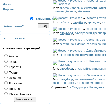
Новости курортов
→
Курорты Абза
комплекс
Логин:
Теги:
трасса
,
стрельба
,
сноуборд
,
откр
Пароль:
комплекс
,
банное
,
абзаково
Новости курортов
→
Курорты готов
Запомнить меня
Теги:
событие
,
сноуборд
,
праздник
,
вс
Забыли пароль?
Новости курортов
→
Красноярск пр
Теги:
сноуборд
,
кубок россии
,
краснояр
Голосования
Новости курортов
→
Состояние скл
Теги:
состояние склонов
,
соревнования
Что покорили за границей?
Новости курортов
→
Даты Лыжного
Теги:
соревнования
,
сноуборд
,
снаряж
Альпы
Новости курортов
→
В Нижнем Нов
Татры
ньюскулу
Карпаты
Теги:
сноуборд
,
открытый чемпионат
,
н
Турция
Новости курортов
→
Абзаково зав
Испания
Теги:
сноуборд
,
параллельный слалом
европы
,
гигантский слалом
,
башкортос
Болгария
Страницы:
1
2
Следующая
Последняя
Польша
Южная Америка