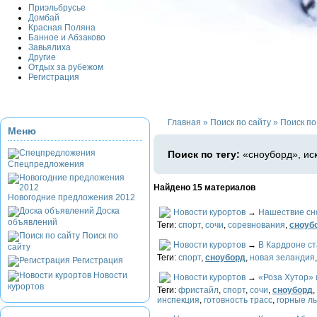
Приэльбрусье
Домбай
Красная Поляна
Банное и Абзаково
Завьялиха
Другие
Отдых за рубежом
Регистрация
Главная
»
Поиск по сайту
»
Поиск по
Меню
Поиск по тегу:
«сноуборд», ис
Спецпредложения
Найдено 15 материалов
Новогодние предложения 2012
Доска
Новости курортов
→
Нашествие сн
объявлений
Теги:
спорт
,
сочи
,
соревнования
,
сноуб
Поиск по
Новости курортов
→
В Кардроне ст
сайту
Теги:
спорт
,
сноуборд
,
новая зеландия
Регистрация
Новости
Новости курортов
→
«Роза Хутор» 
курортов
Теги:
фристайл
,
спорт
,
сочи
,
сноуборд
,
инспекция
,
готовность трасс
,
горные л