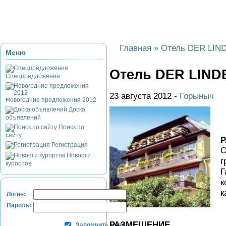
Приэльбрусье
Домбай
Красная Поляна
Банное и Абзаково
З
Главная
»
Отель DER LI
Меню
Отель DER LIN
Спецпредложения
23 августа 2012 -
Горыныч
Новогодние предложения 2012
Доска
объявлений
Поиск по
сайту
Регистрация
О
Новости
г
курортов
Г
к
к
Логин:
Пароль:
РАЗМЕЩЕНИЕ
Запомнить меня