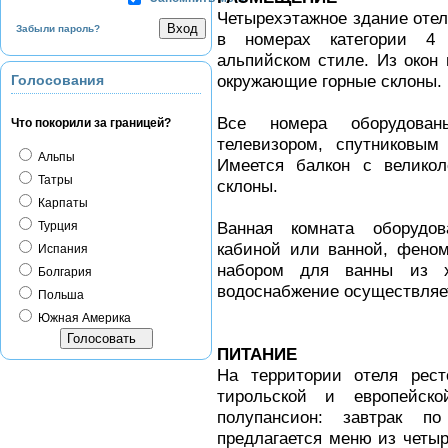
Четырехэтажное здание оте
Забыли пароль?
в номерах категории 4 
альпийском стиле. Из окон
окружающие горные склоны.
Голосования
Все номера оборудован
Что покорили за границей?
телевизором, спутниковы
Альпы
Имеется балкон с велико
Татры
склоны.
Карпаты
Ванная комната оборудо
Турция
кабиной или ванной, феном
Испания
набором для ванны из х
Болгария
водоснабжение осуществляет
Польша
Южная Америка
ПИТАНИЕ
На территории отеля рест
тирольской и европейск
полупансион: завтрак п
предлагается меню из четыр