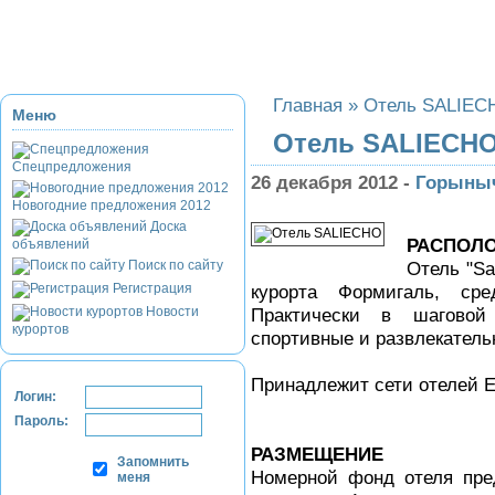
Приэльбрусье
Домбай
Красная Поляна
Банное и Абзаково
З
Главная
»
Отель SALIEC
Меню
Отель SALIECH
Спецпредложения
26 декабря 2012 -
Горыны
Новогодние предложения 2012
Доска
РАСПОЛ
объявлений
Поиск по сайту
Отель "Sa
Регистрация
курорта Формигаль, ср
Новости
Практически в шаговой
курортов
спортивные и развлекатель
Принадлежит сети отелей E
Логин:
Пароль:
РАЗМЕЩЕНИЕ
Запомнить
Номерной фонд отеля пре
меня