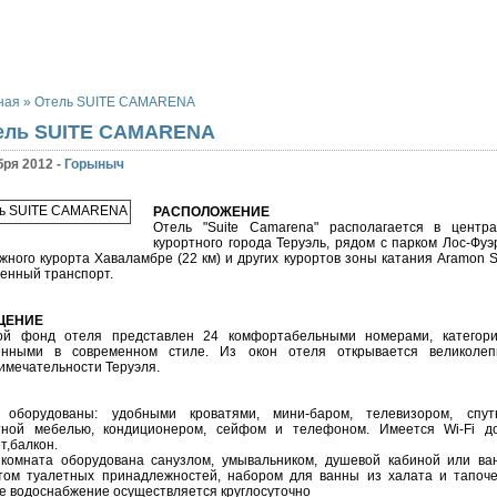
а
Банное и Абзаково
Завьялиха
Другие
Отдых за рубежом
Р
ная
»
Отель SUITE CAMARENA
ель SUITE CAMARENA
бря 2012 -
Горыныч
РАСПОЛОЖЕНИЕ
Отель "Suite Camarena" располагается в центр
курортного города Теруэль, рядом с парком Лос-Фуэ
жного курорта Хаваламбре (22 км) и других курортов зоны катания Aramon S
енный транспорт.
ЩЕНИЕ
ой фонд отеля представлен 24 комфортабельными номерами, категори
енными в современном стиле. Из окон отеля открывается великоле
имечательности Теруэля.
 оборудованы: удобными кроватями, мини-баром, телевизором, спут
ной мебелью, кондиционером, сейфом и телефоном. Имеется Wi-Fi до
т,балкон.
комната оборудована санузлом, умывальником, душевой кабиной или ва
том туалетных принадлежностей, набором для ванны из халата и тапоче
е водоснабжение осуществляется круглосуточно