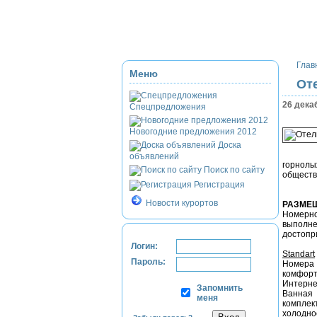
Приэльбрусье
Домбай
Красная Полян
Глав
Меню
От
26 дека
Спецпредложения
Новогодние предложения 2012
Доска
объявлений
горнолы
Поиск по сайту
обществ
Регистрация
Новости курортов
РАЗМЕ
Номерн
выполн
достопр
Логин:
Standart
Пароль:
Номера
комфорт
Интерне
Запомнить
Ванная 
меня
комплек
холодно