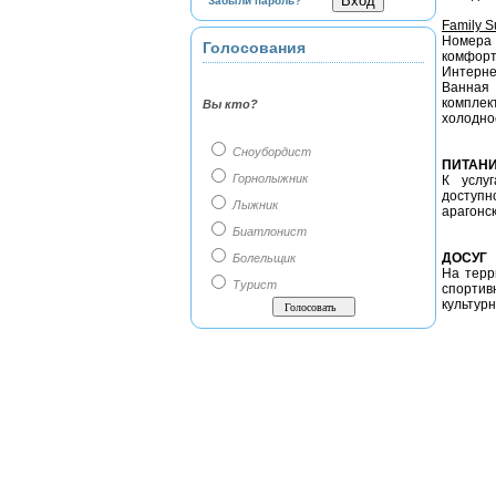
Забыли пароль?
Family S
Номера
Голосования
комфорт
Интерне
Ванная 
комплек
Вы кто?
холодно
Сноубордист
ПИТАН
Горнолыжник
К услу
доступн
Лыжник
арагонс
Биатлонист
ДОСУГ
Болельщик
На терр
Турист
спортив
культур