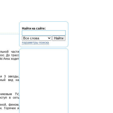
егистрация
Найти на сайте:
параметры поиска
альной части
рос. До трасс
ki Area ходит
и 3 звезды,
пный вид на
никовым TV,
ступ в сеть
нной, феном,
к. Горячее и