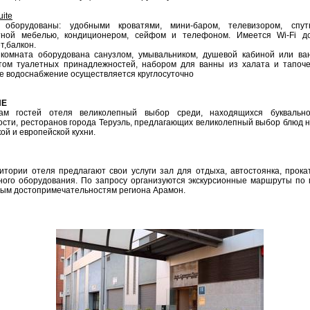
uite
 оборудованы: удобными кроватями, мини-баром, телевизором, спут
ной мебелью, кондиционером, сейфом и телефоном. Имеется Wi-Fi до
т,балкон.
комната оборудована санузлом, умывальником, душевой кабиной или ва
том туалетных принадлежностей, набором для ванны из халата и тапоче
е водоснабжение осуществляется круглосуточно
ИЕ
гам гостей отеля великолепный выбор среди, находящихся буквальн
ости, ресторанов города Теруэль, предлагающих великолепный выбор блюд 
кой и европейской кухни.
итории отеля предлагают свои услуги зал для отдыха, автостоянка, прока
ного оборудования. По запросу организуются экскурсионные маршруты по
ным достопримечательностям региона Арамон.