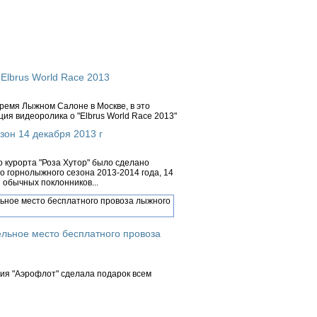
Elbrus World Race 2013
ремя Лыжном Салоне в Москве, в это
ия видеоролика о "Elbrus World Race 2013"
зон 14 декабря 2013 г
 курорта "Роза Хутор" было сделано
о горнолыжного сезона 2013-2014 года, 14
 обычных поклонников...
льное место бесплатного провоза
ния "Аэрофлот" сделала подарок всем
ерь, в период осенне-зимнего сезона,
ые...