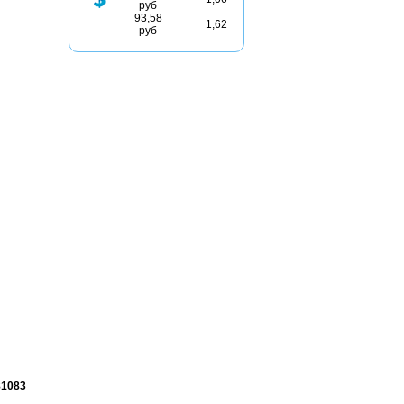
руб
93,58
1,62
руб
81083