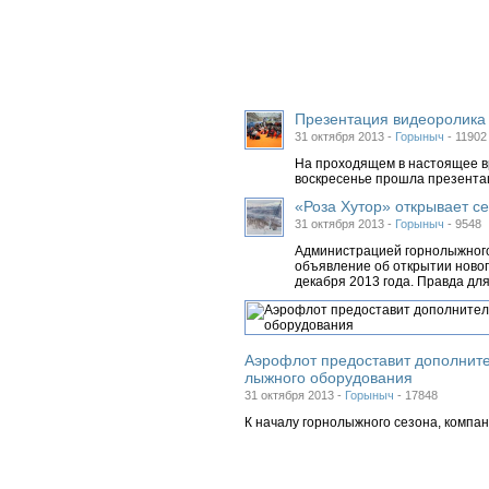
Презентация видеоролика 
31 октября 2013 -
Горыныч
-
11902
На проходящем в настоящее в
воскресенье прошла презентац
«Роза Хутор» открывает се
31 октября 2013 -
Горыныч
-
9548
Администрацией горнолыжного
объявление об открытии новог
декабря 2013 года. Правда для
Аэрофлот предоставит дополните
лыжного оборудования
31 октября 2013 -
Горыныч
-
17848
К началу горнолыжного сезона, компа
поклонникам горнолыжного спорта. Теп
лицам, направляющимся на горнолыжн