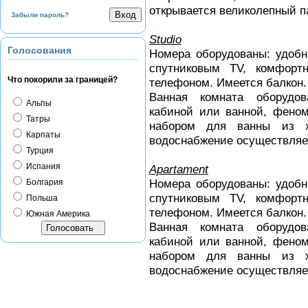
открывается великолепный 
Забыли пароль?
Studio
Голосования
Номера оборудованы: удобн
спутниковым TV, комфорт
Что покорили за границей?
телефоном. Имеется балкон.
Ванная комната оборудо
Альпы
кабиной или ванной, феном
Татры
набором для ванны из х
Карпаты
водоснабжение осуществляет
Турция
Испания
Apartament
Номера оборудованы: удобн
Болгария
спутниковым TV, комфорт
Польша
телефоном. Имеется балкон.
Южная Америка
Ванная комната оборудо
кабиной или ванной, феном
набором для ванны из х
водоснабжение осуществляет