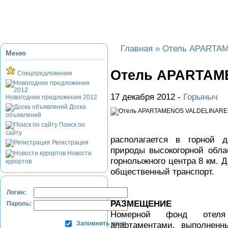
Приэльбрусье
Домбай
Красная Поляна
Банное и Абзаково
З
Главная
»
Отель APARTA
Меню
Отель APARTAM
Спецпредложения
17 декабря 2012 -
Горыныч
Новогодние предложения 2012
Доска
объявлений
Поиск по
сайту
располагается в горной 
Регистрация
природы высокогорной обла
Новости
горнолыжного центра 8 км. Д
курортов
общественный транспорт.
Логин:
РАЗМЕЩЕНИЕ
Пароль:
Номерной фонд отеля
Запомнить меня
апартаментами, выполненн