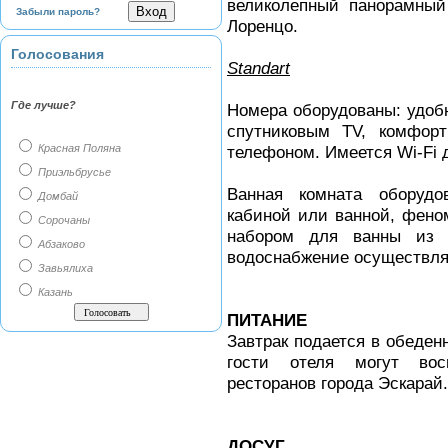
великолепный панорамный
Забыли пароль?
Лоренцо.
Голосования
Standart
Где лучше?
Номера оборудованы: удоб
спутниковым TV, комфор
Красная Поляна
телефоном. Имеется Wi-Fi д
Приэльбрусье
Ванная комната оборудо
Домбай
кабиной или ванной, фено
Сорочаны
набором для ванны из 
Абзаково
водоснабжение осуществля
Завьялиха
Казань
ПИТАНИЕ
Завтрак подается в обеденн
гости отеля могут вос
ресторанов города Эскарай.
ДОСУГ