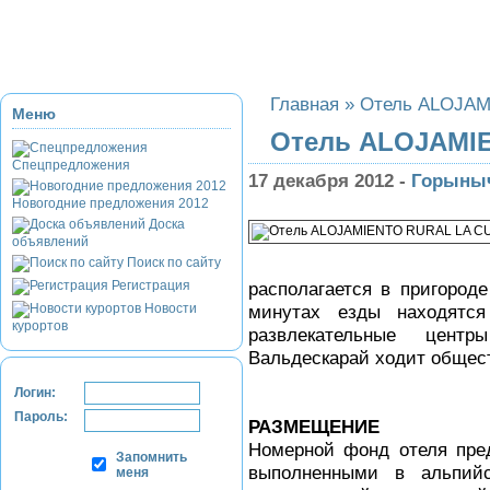
Приэльбрусье
Домбай
Красная Поляна
Банное и Абзаково
З
Главная
»
Отель ALOJAM
Меню
Отель ALOJAMI
Спецпредложения
17 декабря 2012 -
Горыны
Новогодние предложения 2012
Доска
объявлений
Поиск по сайту
Регистрация
располагается в пригороде
Новости
минутах езды находятся
курортов
развлекательные цент
Вальдескарай ходит общес
Логин:
Пароль:
РАЗМЕЩЕНИЕ
Номерной фонд отеля пре
Запомнить
выполненными в альпийс
меня