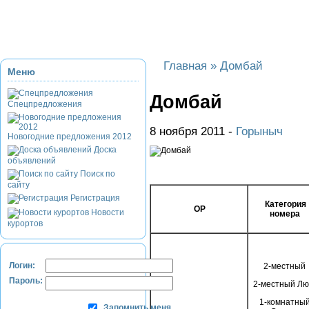
Приэльбрусье
Домбай
Красная Поляна
Банное и Абзаково
З
Главная
»
Домбай
Меню
Домбай
Спецпредложения
8 ноября 2011 -
Горыныч
Новогодние предложения 2012
Доска
объявлений
Поиск по
сайту
Регистрация
Категория
ОР
Новости
номера
курортов
Логин:
2-местный
Пароль:
2-местный Лю
1-комнатны
Запомнить меня