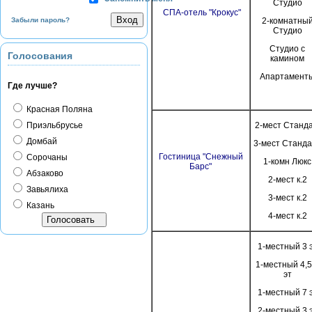
Студио
СПА-отель "Крокус"
Забыли пароль?
2-комнатны
Студио
Студио с
Голосования
камином
Апартамент
Где лучше?
Красная Поляна
Приэльбрусье
2-мест Станд
Домбай
3-мест Станд
Гостиница "Снежный
Сорочаны
1-комн Люкс
Барс"
Абзаково
2-мест к.2
Завьялиха
3-мест к.2
Казань
4-мест к.2
1-местный 3 
1-местный 4,5
эт
1-местный 7 
2-местный 3 