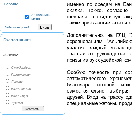
именно по средам на Бан
Пароль:
скидки. Также, согласно
Запомнить
февраля. в скидочную ак
меня
также приехавшие кататься
Забыли пароль?
Дополнительно, на ГЛЦ "
Голосования
соревнованиям "Альпийск
участие каждый желающ
трассах от руководства 
Вы кто?
призы из рук судейской ко
Сноубордист
Особую точность при сор
Горнолыжник
автоматического хрономе
Лыжник
благодаря которой мож
Биатлонист
самостоятельно, выбирая
Болельщик
друзей. Вход на трассу с
специальные жетоны, прода
Турист