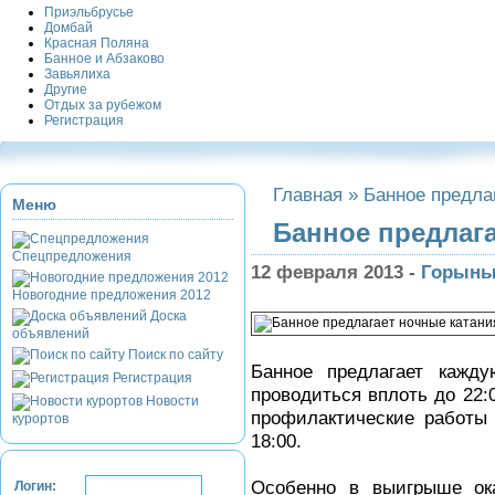
Приэльбрусье
Домбай
Красная Поляна
Банное и Абзаково
Завьялиха
Другие
Отдых за рубежом
Регистрация
Главная
»
Банное предла
Меню
Банное предлаг
Спецпредложения
12 февраля 2013 -
Горын
Новогодние предложения 2012
Доска
объявлений
Поиск по сайту
Банное предлагает кажду
Регистрация
проводиться вплоть до 22:
Новости
профилактические работы 
курортов
18:00.
Особенно в выигрыше ока
Логин: