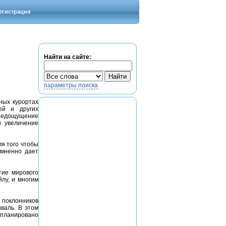
егистрация
Найти на сайте:
параметры поиска
ных курортах
ей и других
предощущение
и увеличение
я того чтобы
омненно дает
тие мирового
йлу, и многим
 поклонников
валь. В этом
апланировано