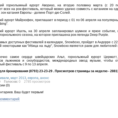
кий горнолыжный курорт Авориаз, на вторую половину марта (с 20 п
т всех на рок-фестиваль, который можно удачно совместь с катанием на од
зон катания Европы - долине Порт-дю-Солей.
ий курорт Майрхофен, приглашает в период с 01 по 06 апреля на популярн
ing".
кий курорт Ишгль, на 30 апреля запланировал шумное и яркое событие,
горнолыжного сезона, на которое приглашена рок-легенда Deep Purple.
амых доступных фестивалей в календаре, Snowboxx, пройдет в Андорре с 22
 некоторыми как "Ибица на льду", Snowboxx является раем для любителей 
ечно самое сердце швейцарских Альп, горнолыжный курорт Церматт,
тов лыжников и сноубордистов, международных звезд музыки, чтобы о
ый фестиваль с 9 по 13 апреля.
ля бронирования (8793) 23-23-29 . Просмотров страницы за неделю - 2881
ивали
,
март 2013
,
европа
,
анонс
0
Голосов:
0
2785 просмотров
ии (
0
)
нтариев. Ваш будет первым!
 комментарий