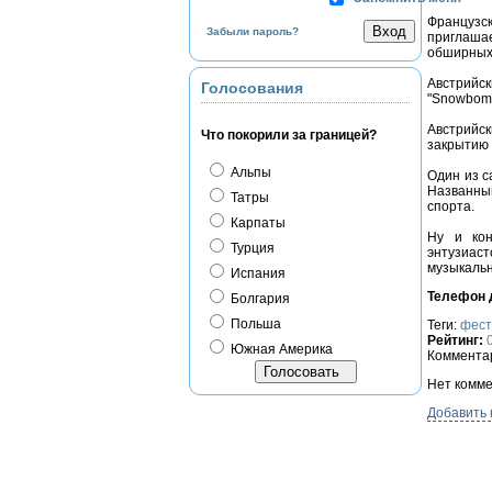
Французс
Забыли пароль?
приглашае
обширных 
Австрийск
Голосования
"Snowbomb
Австрийс
Что покорили за границей?
закрытию 
Альпы
Один из с
Названный
Татры
спорта.
Карпаты
Ну и кон
Турция
энтузиас
музыкальн
Испания
Телефон д
Болгария
Польша
Теги:
фест
Рейтинг:
Южная Америка
Комментар
Нет комме
Добавить