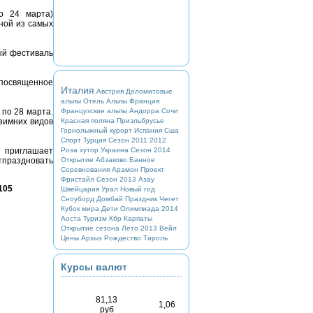
о 24 марта)
ной из самых
ый фестиваль
 посвященное
Италия
Австрия
Доломитовые
альпы
Отель
Альпы
Франция
Французские альпы
Андорра
Сочи
 по 28 марта.
Красная поляна
Приэльбрусье
зимних видов
Горнолыжный курорт
Испания
Сша
Спорт
Турция
Сезон 2011 2012
Роза хутор
Украина
Сезон 2014
 приглашает
Открытие
Абзаково
Банное
тпраздновать
Соревнования
Арамон
Проект
Фристайл
Сезон 2013
Азау
105
Швейцария
Урал
Новый год
Сноуборд
Домбай
Праздник
Чегет
Кубок мира
Дети
Олимпиада 2014
Аоста
Туризм
Кбр
Карпаты
Открытие сезона
Лето 2013
Вейл
Цены
Архыз
Рождество
Тироль
Курсы валют
81,13
1,06
руб