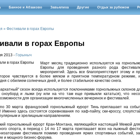
а
Банное и Абзаково
Завьялиха
Другие
Отдых за рубежом
Р
ая
»
Фестивали в горах Европы
ивали в горах Европы
я 2013 -
Горыныч
Март месяц традиционно используется на горнолыж
Европы для проведения разного рода фестивал
мероприятий. Здесь все благоприятствует этому и 
оторое чувствуется в более мягком и приятном температурном режиме, 
 дня с обилием солнечных дней, и более стабильное качество снега.
архатный" сезон всегда используется поклонниками горнолыжных склонов дл
а сноуборд и лыжи (ну или на что там еще привыкли кататься), что нес
озможности для организации многочисленных вечеринок и фестивалей.
3 по 30 марта французский горнолыжный курорт Тинь приглашает на собы
 Именно здесь состоятся соревнования по хаф-пайпу, ски-кроссу, слоупста
опулярным и зрелищным направлениям.
кий горнолыжный курорт Кран-Монтана, являющийся настоящей Меккой для
ого спорта, в период с 14 по 17 марта приглашает всех на лыжный фести
ганизаторами фестиваля помимо проведения ярких спортивных событий, з
е и мощного бизнес-форума.