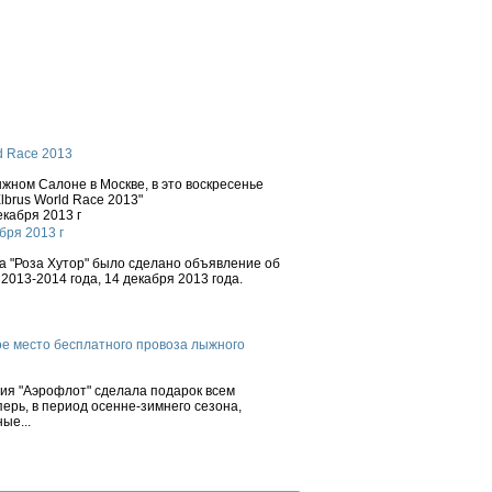
d Race 2013
ном Салоне в Москве, в это воскресенье
brus World Race 2013"
бря 2013 г
 "Роза Хутор" было сделано объявление об
2013-2014 года, 14 декабря 2013 года.
е место бесплатного провоза лыжного
ния "Аэрофлот" сделала подарок всем
ерь, в период осенне-зимнего сезона,
ые...