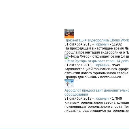
Презентация видеоролика Elbrus Worl
31 октября 2013 -
Горыныч
-
11902
На проходящем в настоящее время Лыж
прошла презентация видеоролика о "El
«Роза Хутор» открывает сезон 14 дека
31 октября 2013 -
Горыныч
-
9549
Администрацией горнолыжного курорта
открытии нового горнолыжного сезона 
Правда для обычных поклонников...
Аэрофлот предоставит дополнительно
оборудования
31 октября 2013 -
Горыныч
-
17849
К началу горнолыжного сезона, компа
поклонникам горнолыжного спорта. Теп
лицам, направляющимся на горнолыжн