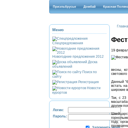
Приэльбрусье
Домбай
Красная Полян
Главн
Меню
Фест
Спецпредложения
19 феврал
Новогодние предложения 2012
Доска
объявлений
весны, к
Поиск по
светового
сайту
Данный "б
Регистрация
встать н
Новости
широкие в
курортов
Так, с 2
масштаба!
другим п
Логин:
Швейцарс
Пароль:
горнолыжн
году, ор
проведени
Запомнить меня