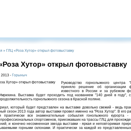
ая
»
ГЛЦ «Роза Хутор» открыл фотовыставку
«Роза Хутор» открыл фотовыставку
 2013 -
Горыныч
Руководство горнолыжного центра "
приняло решение об организации ф
известного в России и за рубежом ф
Умрихина. Выставка будет проходить под названием "140 дней в году", 
родолжительность горнолыжного сезона в Красной поляне.
риал, который будет представлен на выставке довольно свежий - ведь прак
ый сезон 2013 года автор выставки провел именно на "Роза Хутор". В его 
я практически все знаменательные собыьтия гонолыжного курорта - 
профессиональных спортсменов, приезжавших на трассы ГЛЦ для прохожде
ний, и конечно несомненная звезда выставки - яркая и неповторимая приро
ываемыми горными склонами. И практически за каждой из представленных