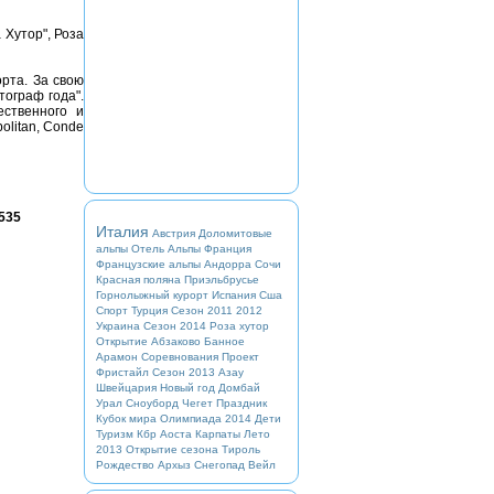
 Хутор", Роза
рта. За свою
ограф года".
ественного и
olitan, Conde
535
Италия
Австрия
Доломитовые
альпы
Отель
Альпы
Франция
Французские альпы
Андорра
Сочи
Красная поляна
Приэльбрусье
Горнолыжный курорт
Испания
Сша
Спорт
Турция
Сезон 2011 2012
Украина
Сезон 2014
Роза хутор
Открытие
Абзаково
Банное
Арамон
Соревнования
Проект
Фристайл
Сезон 2013
Азау
Швейцария
Новый год
Домбай
Урал
Сноуборд
Чегет
Праздник
Кубок мира
Олимпиада 2014
Дети
Туризм
Кбр
Аоста
Карпаты
Лето
2013
Открытие сезона
Тироль
Рождество
Архыз
Снегопад
Вейл