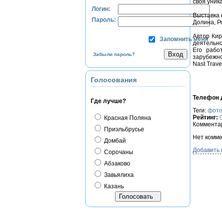
своя уник
Логин:
Выставка 
Пароль:
Долина, Р
Автор Кир
Запомнить меня
деятельно
Его рабо
Забыли пароль?
зарубежно
Nast Trave
Голосования
Телефон д
Где лучше?
Теги:
фото
Рейтинг:
Красная Поляна
Комментар
Приэльбрусье
Нет комме
Домбай
Добавить
Сорочаны
Абзаково
Завьялиха
Казань