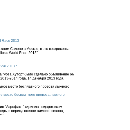
d Race 2013
ном Салоне в Москве, в это воскресенье
brus World Race 2013"
бря 2013 г
 "Роза Хутор" было сделано объявление об
2013-2014 года, 14 декабря 2013 года.
е место бесплатного провоза лыжного
ния "Аэрофлот" сделала подарок всем
ерь, в период осенне-зимнего сезона,
ые...