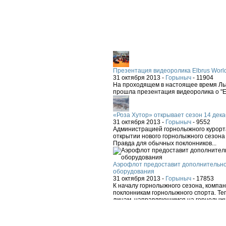
Презентация видеоролика Elbrus Worl
31 октября 2013 -
Горыныч
-
11904
На проходящем в настоящее время Лыж
прошла презентация видеоролика о "El
«Роза Хутор» открывает сезон 14 дека
31 октября 2013 -
Горыныч
-
9552
Администрацией горнолыжного курорта
открытии нового горнолыжного сезона 
Правда для обычных поклонников...
Аэрофлот предоставит дополнительно
оборудования
31 октября 2013 -
Горыныч
-
17853
К началу горнолыжного сезона, компа
поклонникам горнолыжного спорта. Теп
лицам, направляющимся на горнолыжн