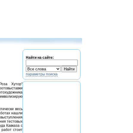
Найти на сайте:
параметры поиска
Роза Хутор"
отовыставки
отохудожника
символизирую
тически весь
работах нашли
выступления
ния тестовых
да Кавказа с
 работ стоит