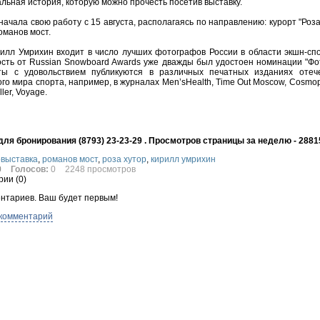
альная история, которую можно прочесть посетив выставку.
начала свою работу с 15 августа, располагаясь по направлению: курорт "Роза
оманов мост.
илл Умрихин входит в число лучших фотографов России в области экшн-спо
сть от Russian Snowboard Awards уже дважды был удостоен номинации "Фот
ты с удовольствием публикуются в различных печатных изданиях отеч
го мира спорта, например, в журналах Men’sHealth, Time Out Moscow, Cosmop
ller, Voyage.
ля бронирования (8793) 23-23-29 . Просмотров страницы за неделю - 2881
выставка
,
романов мост
,
роза хутор
,
кирилл умрихин
0
Голосов:
0
2248 просмотров
ии (
0
)
нтариев. Ваш будет первым!
 комментарий