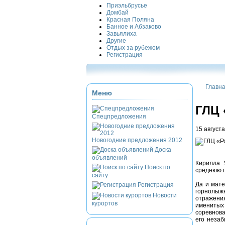
Приэльбрусье
Домбай
Красная Поляна
Банное и Абзаково
Завьялиха
Другие
Отдых за рубежом
Регистрация
Главн
Меню
ГЛЦ 
Спецпредложения
15 августа
Новогодние предложения 2012
Доска
объявлений
Кирилла 
Поиск по
среднюю п
сайту
Да и мате
Регистрация
горнолыжн
Новости
отражени
курортов
именитых 
соревнова
его незаб