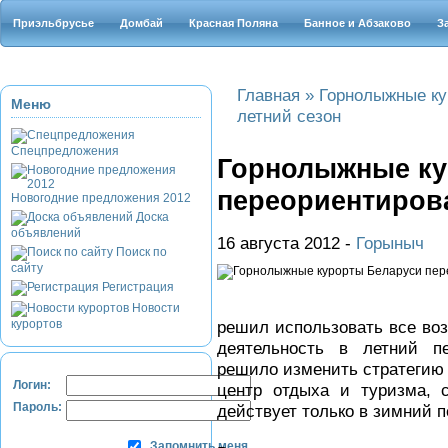
Приэльбрусье
Домбай
Красная Поляна
Банное и Абзаково
З
Главная
»
Горнолыжные ку
Меню
летний сезон
Спецпредложения
Горнолыжные ку
переориентирова
Новогодние предложения 2012
Доска
объявлений
16 августа 2012 -
Горыныч
Поиск по
сайту
Регистрация
Новости
курортов
решил использовать все во
деятельность в летний пе
решило изменить стратегию 
Логин:
центр отдыха и туризма, 
Пароль:
действует только в зимний 
Запомнить меня