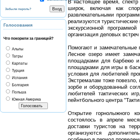
В настоящее время, спектр
широк, включая как спо
Забыли пароль?
развлекательными программ
реализуются туристические 
Голосования
экскурсионной программой
организация деловых встреч
Что покорили за границей?
Помогают и замечательные п
Альпы
Лесное озеро имеет замеч
Татры
площадками для барбекю и
Карпаты
площадками для игры в баск
Турция
условия для любителей прог
Испания
Экстремалам тоже повезло, 
Болгария
зорбе и оборудованный согл
Польша
любителей тактических игр
пейнтбольного центра "Такти
Южная Америка
Открытие горнолыжного к
состоялось в апреле меся
доставки туристов на тер
организуются дополнител
особенно в период проведен