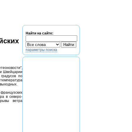
егистрация
Найти на сайте:
йских
параметры поиска
еоновости",
 и Швейцарии
 градусов по
емпература
 выходных.
и французских
ра в северо-
орывы ветра