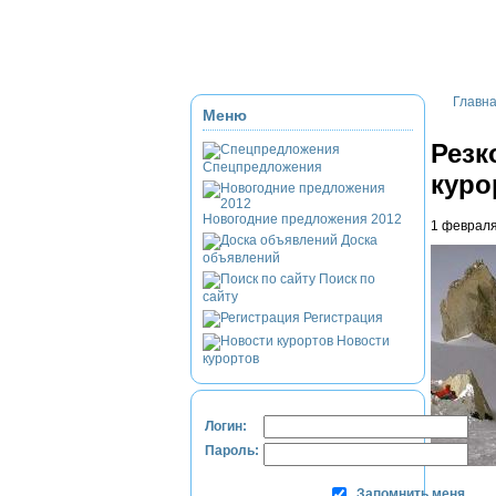
Приэльбрусье
Домбай
Красная Полян
Главн
Меню
Резк
Спецпредложения
куро
Новогодние предложения 2012
1 февраля
Доска
объявлений
Поиск по
сайту
Регистрация
Новости
курортов
Логин:
Пароль:
Запомнить меня