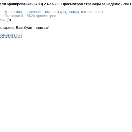
ля бронирования (8793) 23-23-29 . Просмотров страницы за неделю - 2881
опад
,
прогноз
,
понижение температуры
,
погода
,
ветер
,
альпы
0
Голосов:
0
5620 просмотров
ии (
0
)
нтариев. Ваш будет первым!
 комментарий