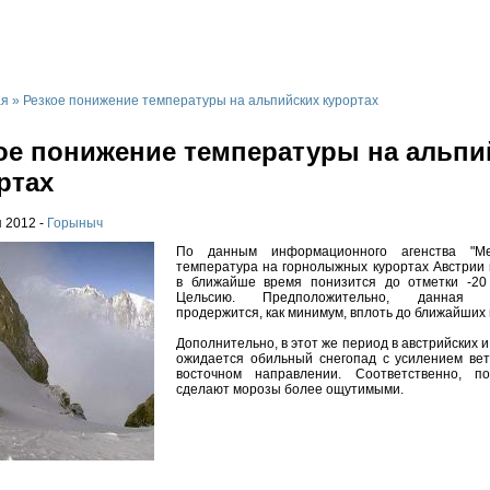
а
Банное и Абзаково
Завьялиха
Другие
Отдых за рубежом
Р
ая
»
Резкое понижение температуры на альпийских курортах
ое понижение температуры на альпи
ртах
 2012 -
Горыныч
По данным информационного агенства "Мет
температура на горнолыжных курортах Австрии
в ближайше время понизится до отметки -20
Цельсию. Предположительно, данная т
продержится, как минимум, вплоть до ближайших
Дополнительно, в этот же период в австрийских 
ожидается обильный снегопад с усилением вет
восточном направлении. Соответственно, п
сделают морозы более ощутимыми.