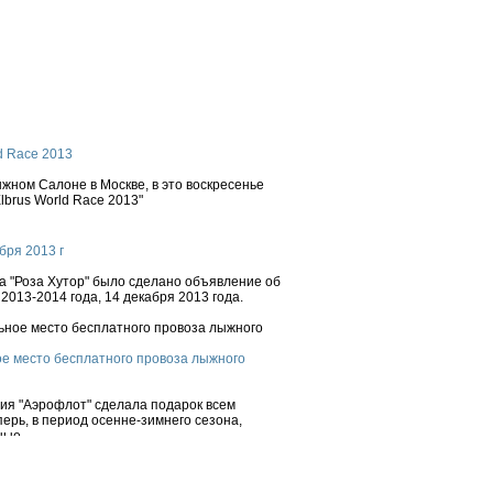
d Race 2013
ном Салоне в Москве, в это воскресенье
brus World Race 2013"
бря 2013 г
 "Роза Хутор" было сделано объявление об
2013-2014 года, 14 декабря 2013 года.
е место бесплатного провоза лыжного
ния "Аэрофлот" сделала подарок всем
ерь, в период осенне-зимнего сезона,
ые...