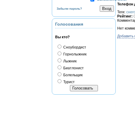
Телефон д
Забыли пароль?
Теги:
снег
Рейтинг:
Комментар
Голосования
Нет комме
Добавить
Вы кто?
Сноубордист
Горнолыжник
Лыжник
Биатлонист
Болельщик
Турист