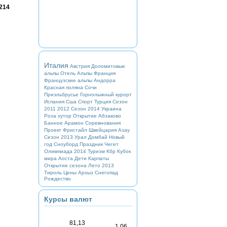
214
Италия
Австрия
Доломитовые
альпы
Отель
Альпы
Франция
Французские альпы
Андорра
Красная поляна
Сочи
Приэльбрусье
Горнолыжный курорт
Испания
Сша
Спорт
Турция
Сезон
2011 2012
Сезон 2014
Украина
Роза хутор
Открытие
Абзаково
Банное
Арамон
Соревнования
Проект
Фристайл
Швейцария
Азау
Сезон 2013
Урал
Домбай
Новый
год
Сноуборд
Праздник
Чегет
Олимпиада 2014
Туризм
Кбр
Кубок
мира
Аоста
Дети
Карпаты
Открытие сезона
Лето 2013
Тироль
Цены
Архыз
Снегопад
Рождество
Курсы валют
81,13
1,06