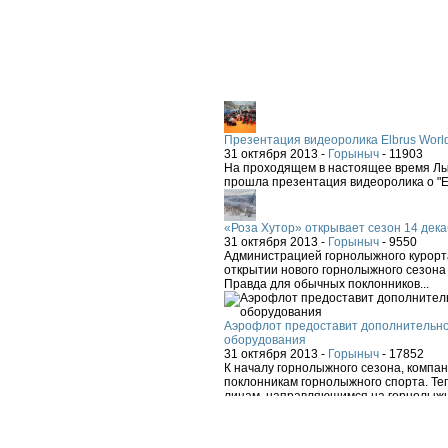
Презентация видеоролика Elbrus Worl
31 октября 2013 -
Горыныч
-
11903
На проходящем в настоящее время Лыж
прошла презентация видеоролика о "El
«Роза Хутор» открывает сезон 14 дека
31 октября 2013 -
Горыныч
-
9550
Администрацией горнолыжного курорта
открытии нового горнолыжного сезона 
Правда для обычных поклонников...
Аэрофлот предоставит дополнительно
оборудования
31 октября 2013 -
Горыныч
-
17852
К началу горнолыжного сезона, компа
поклонникам горнолыжного спорта. Теп
лицам, направляющимся на горнолыжн