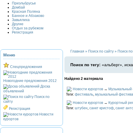
Приэльбрусье
Домбай
Красная Поляна
Банное и Абзаково
Завьялиха
Другие
Отдых за рубежом
Регистрация
Главная
»
Поиск по сайту
»
Поиск по
Меню
Поиск по тегу:
«альберг», иск
Спецпредложения
Найдено 2 материала
Новогодние предложения 2012
Доска
Новости курортов
→
Музыкальный 
объявлений
Теги:
фестиваль
,
музыкальный фестив
Поиск по
сайту
Новости курортов
→
Курортный ре
Теги:
штубен
,
санкт кристоф
,
санкт ант
Регистрация
Новости
курортов