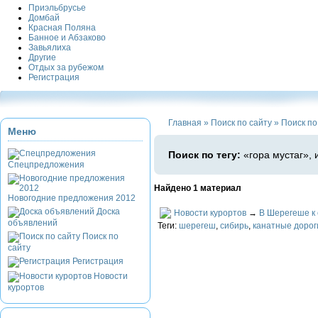
Приэльбрусье
Домбай
Красная Поляна
Банное и Абзаково
Завьялиха
Другие
Отдых за рубежом
Регистрация
Главная
»
Поиск по сайту
»
Поиск по 
Меню
Поиск по тегу:
«гора мустаг», 
Спецпредложения
Найдено 1 материал
Новогодние предложения 2012
Доска
Новости курортов
→
В Шерегеше к 
объявлений
Теги:
шерегеш
,
сибирь
,
канатные дорог
Поиск по
сайту
Регистрация
Новости
курортов