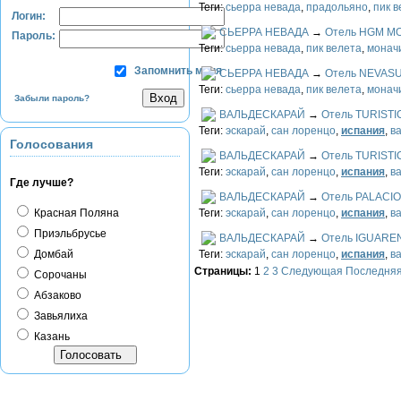
Теги:
сьерра невада
,
прадольяно
,
пик в
Логин:
СЬЕРРА НЕВАДА
→
Отель HGM M
Пароль:
Теги:
сьерра невада
,
пик велета
,
монач
Запомнить меня
СЬЕРРА НЕВАДА
→
Отель NEVAS
Теги:
сьерра невада
,
пик велета
,
монач
Забыли пароль?
ВАЛЬДЕСКАРАЙ
→
Отель TURIST
Теги:
эскарай
,
сан лоренцо
,
испания
,
в
Голосования
ВАЛЬДЕСКАРАЙ
→
Отель TURIST
Теги:
эскарай
,
сан лоренцо
,
испания
,
в
Где лучше?
ВАЛЬДЕСКАРАЙ
→
Отель PALACI
Красная Поляна
Теги:
эскарай
,
сан лоренцо
,
испания
,
в
Приэльбрусье
ВАЛЬДЕСКАРАЙ
→
Отель IGUARE
Домбай
Теги:
эскарай
,
сан лоренцо
,
испания
,
в
Страницы:
1
2
3
Следующая
Последня
Сорочаны
Абзаково
Завьялиха
Казань