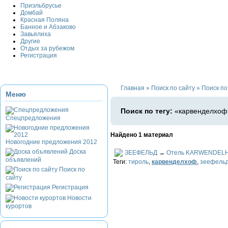
Приэльбрусье
Домбай
Красная Поляна
Банное и Абзаково
Завьялиха
Другие
Отдых за рубежом
Регистрация
Главная
»
Поиск по сайту
»
Поиск по
Меню
Поиск по тегу:
«карвенделхоф»
Спецпредложения
Найдено 1 материал
Новогодние предложения 2012
Доска
ЗЕЕФЕЛЬД
→
Отель KARWENDEL
объявлений
Теги:
тироль
,
карвенделхоф
,
зеефель
Поиск по
сайту
Регистрация
Новости
курортов