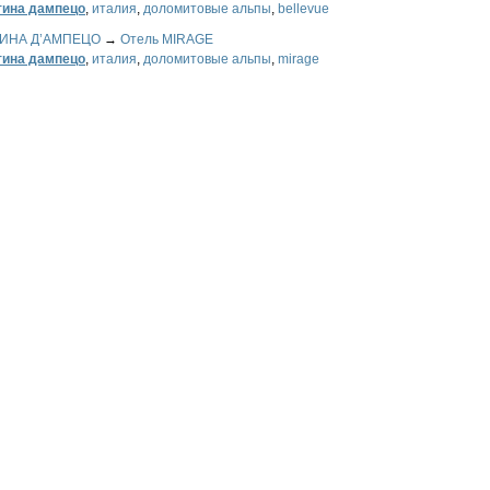
тина дампецо
,
италия
,
доломитовые альпы
,
bellevue
ИНА Д’АМПЕЦО
→
Отель MIRAGE
тина дампецо
,
италия
,
доломитовые альпы
,
mirage