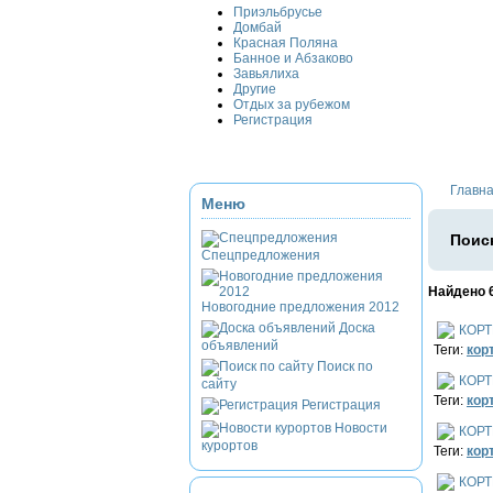
Приэльбрусье
Домбай
Красная Поляна
Банное и Абзаково
Завьялиха
Другие
Отдых за рубежом
Регистрация
Главн
Меню
Поиск
Спецпредложения
Найдено 
Новогодние предложения 2012
Доска
КОРТ
объявлений
Теги:
кор
Поиск по
КОРТ
сайту
Теги:
кор
Регистрация
Новости
КОРТ
курортов
Теги:
кор
КОРТ