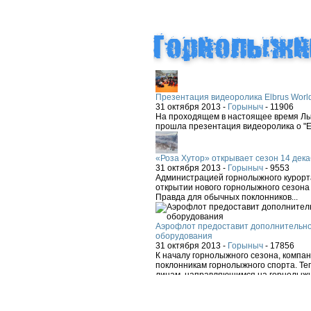
Презентация видеоролика Elbrus Worl
31 октября 2013 -
Горыныч
-
11906
На проходящем в настоящее время Лыж
прошла презентация видеоролика о "El
«Роза Хутор» открывает сезон 14 дека
31 октября 2013 -
Горыныч
-
9553
Администрацией горнолыжного курорта
открытии нового горнолыжного сезона 
Правда для обычных поклонников...
Аэрофлот предоставит дополнительно
оборудования
31 октября 2013 -
Горыныч
-
17856
К началу горнолыжного сезона, компа
поклонникам горнолыжного спорта. Теп
лицам, направляющимся на горнолыжн