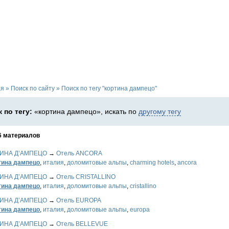
ая
»
Поиск по сайту
»
Поиск по тегу "кортина дампецо"
 по тегу:
«кортина дампецо», искать по
другому тегу
6 материалов
ИНА Д’АМПЕЦО
→
Отель ANCORA
тина дампецо
,
италия
,
доломитовые альпы
,
charming hotels
,
ancora
ИНА Д’АМПЕЦО
→
Отель CRISTALLINO
тина дампецо
,
италия
,
доломитовые альпы
,
cristallino
ИНА Д’АМПЕЦО
→
Отель EUROPA
тина дампецо
,
италия
,
доломитовые альпы
,
europa
ИНА Д’АМПЕЦО
→
Отель BELLEVUE