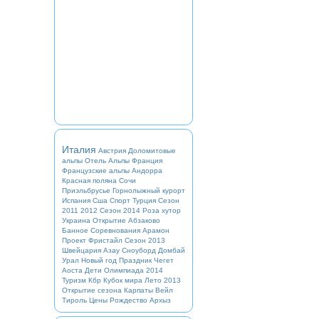
Италия
Австрия
Доломитовые
альпы
Отель
Альпы
Франция
Французские альпы
Андорра
Красная поляна
Сочи
Приэльбрусье
Горнолыжный курорт
Испания
Сша
Спорт
Турция
Сезон
2011 2012
Сезон 2014
Роза хутор
Украина
Открытие
Абзаково
Банное
Соревнования
Арамон
Проект
Фристайл
Сезон 2013
Швейцария
Азау
Сноуборд
Домбай
Урал
Новый год
Праздник
Чегет
Аоста
Дети
Олимпиада 2014
Туризм
Кбр
Кубок мира
Лето 2013
Открытие сезона
Карпаты
Вейл
Тироль
Цены
Рождество
Архыз