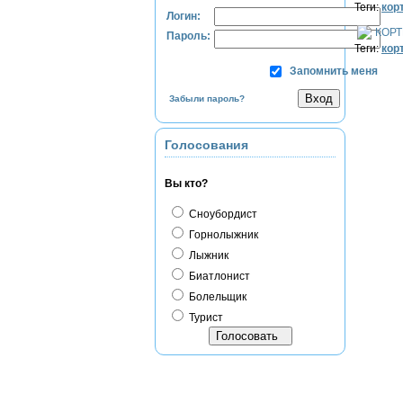
Теги:
кор
Логин:
КОРТ
Пароль:
Теги:
кор
Запомнить меня
Забыли пароль?
Голосования
Вы кто?
Сноубордист
Горнолыжник
Лыжник
Биатлонист
Болельщик
Турист