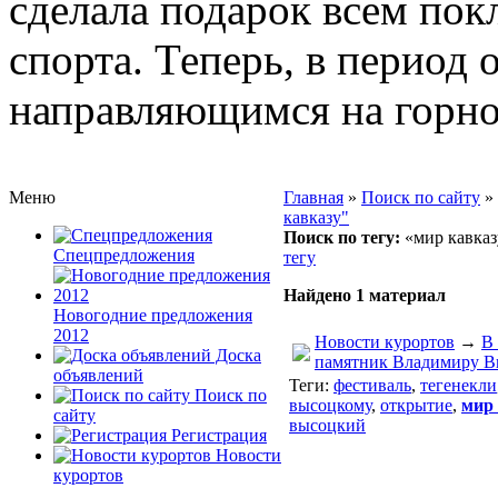
сделала подарок всем по
спорта. Теперь, в период 
направляющимся на горно
Приэльбрусье
Домбай
Красная Поляна
Банное и Абзаково
Меню
Главная
»
Поиск по сайту
»
кавказу"
Поиск по тегу:
«мир кавказ
Спецпредложения
тегу
Найдено 1 материал
Новогодние предложения
2012
Новости курортов
→
В
Доска
памятник Владимиру В
объявлений
Теги:
фестиваль
,
тегенекли
Поиск по
высоцкому
,
открытие
,
мир 
сайту
высоцкий
Регистрация
Новости
курортов