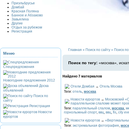
Приэльбрусье
Домбай
Красная Поляна
Банное и Абзаково
Завьялиха
Другие
Отдых за рубежом
Регистрация
Главная
»
Поиск по сайту
»
Поиск по 
Меню
Поиск по тегу:
«москва», иска
Спецпредложения
Найдено 7 материалов
Новогодние предложения 2012
Доска
Отели Домбая
→
Отель Москва
объявлений
Теги:
отель
,
москва
Поиск по
Новости курортов
→
Московский «C
сайту
параллельном слаломе может про
Регистрация
Теги:
параллельный слалом
,
москва
,
м
Новости
горнолыжный спорт
,
ввц
,
ввц
,
fis
,
city ev
курортов
Новости курортов
→
«Вертикальны
Теги:
экстремальная фотография
,
моск