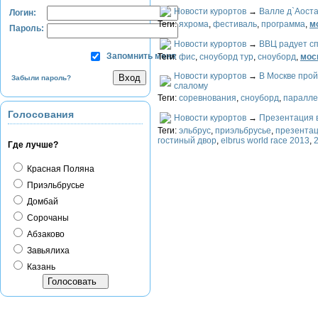
Новости курортов
→
Валле д`Аоста
Логин:
Теги:
яхрома
,
фестиваль
,
программа
,
м
Пароль:
Новости курортов
→
ВВЦ радует с
Запомнить меня
Теги:
фис
,
снoубoрд тур
,
снoубoрд
,
мос
Новости курортов
→
В Москве прой
Забыли пароль?
слалому
Теги:
соревнования
,
сноуборд
,
паралле
Голосования
Новости курортов
→
Презентация в
Теги:
эльбрус
,
приэльбрусье
,
презентац
гостиный двор
,
elbrus world race 2013
,
Где лучше?
Красная Поляна
Приэльбрусье
Домбай
Сорочаны
Абзаково
Завьялиха
Казань