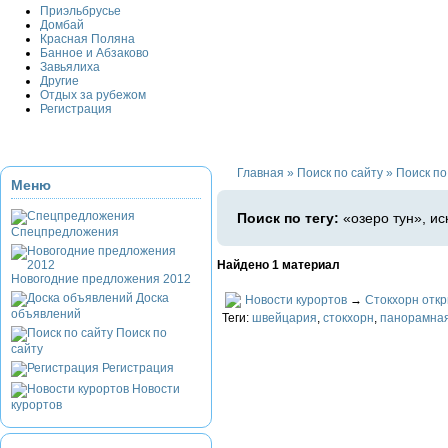
Приэльбрусье
Домбай
Красная Поляна
Банное и Абзаково
Завьялиха
Другие
Отдых за рубежом
Регистрация
Главная
»
Поиск по сайту
»
Поиск по 
Меню
Поиск по тегу:
«озеро тун», ис
Спецпредложения
Найдено 1 материал
Новогодние предложения 2012
Доска
Новости курортов
→
Стокхорн отк
объявлений
Теги:
швейцария
,
стокхорн
,
панорамна
Поиск по
сайту
Регистрация
Новости
курортов