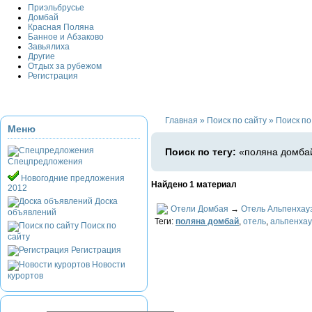
Приэльбрусье
Домбай
Красная Поляна
Банное и Абзаково
Завьялиха
Другие
Отдых за рубежом
Регистрация
Главная
»
Поиск по сайту
»
Поиск по
Меню
Поиск по тегу:
«поляна домбай
Спецпредложения
Новогодние предложения
Найдено 1 материал
2012
Доска
Отели Домбая
→
Отель Альпенхау
объявлений
Теги:
поляна домбай
,
отель
,
альпенхау
Поиск по
сайту
Регистрация
Новости
курортов