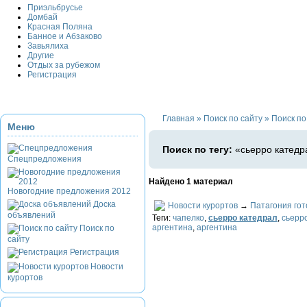
Приэльбрусье
Домбай
Красная Поляна
Банное и Абзаково
Завьялиха
Другие
Отдых за рубежом
Регистрация
Главная
»
Поиск по сайту
»
Поиск по
Меню
Поиск по тегу:
«сьерро катедр
Спецпредложения
Найдено 1 материал
Новогодние предложения 2012
Доска
Новости курортов
→
Патагония гот
объявлений
Теги:
чапелко
,
сьерро катедрал
,
сьерр
аргентина
,
аргентина
Поиск по
сайту
Регистрация
Новости
курортов