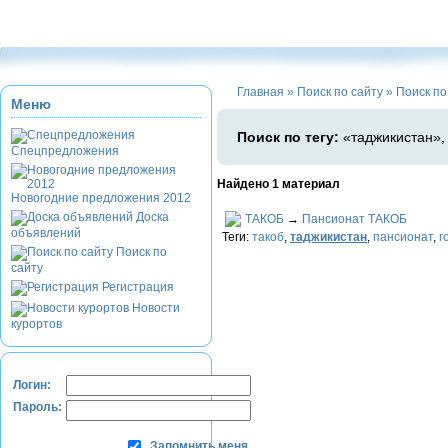
Приэльбрусье
Домбай
Красная Поляна
Банное и Абзаково
З
Главная
»
Поиск по сайту
»
Поиск по
Меню
Поиск по тегу:
«таджикистан»,
Спецпредложения
Найдено 1 материал
Новогодние предложения 2012
Доска
ТАКОБ
→
Пансионат ТАКОБ
объявлений
Теги:
такоб
,
таджикистан
,
пансионат
,
г
Поиск по
сайту
Регистрация
Новости
курортов
Логин:
Пароль:
Запомнить меня