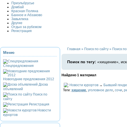
Приэльбрусье
Домбай
Красная Поляна
Банное и Абзаково
Завьялиха
Другие
Отдых за рубежом
Регистрация
Главная
»
Поиск по сайту
»
Поиск по
Меню
Поиск по тегу:
«хищение», иск
Спецпредложения
Найдено 1 материал
Новогодние предложения 2012
Доска
Новости курортов
→
Бывший генди
объявлений
Теги:
хищение
,
уголовное дело
,
сочи
,
р
Поиск по
сайту
Регистрация
Новости
курортов