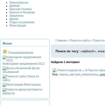
Приэльбрусье
Домбай
Красная Поляна
Банное и Абзаково
Завьялиха
Другие
Отдых за рубежом
Регистрация
Главная
»
Поиск по сайту
»
Поиск по 
Меню
Поиск по тегу:
«alpbach», иска
Спецпредложения
Найдено 1 материал
Новогодние предложения 2012
Доска
Новости курортов
→
В Тироле обра
объявлений
Теги:
тироль
,
австрия
,
wildschonau
,
alp
Поиск по
сайту
Регистрация
Новости
курортов