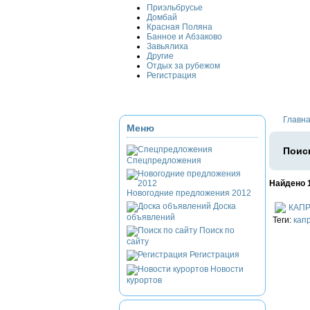
Приэльбрусье
Домбай
Красная Поляна
Банное и Абзаково
Завьялиха
Другие
Отдых за рубежом
Регистрация
Главн
Меню
Поиск
Спецпредложения
Найдено 
Новогодние предложения 2012
Доска
КАП
объявлений
Теги:
кап
Поиск по
сайту
Регистрация
Новости
курортов