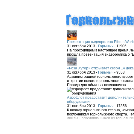
Презентация видеоролика Elbrus Worl
31 октября 2013 -
Горыныч
-
11906
На проходящем в настоящее время Лыж
прошла презентация видеоролика о "El
«Роза Хутор» открывает сезон 14 дека
31 октября 2013 -
Горыныч
-
9553
Администрацией горнолыжного курорта
открытии нового горнолыжного сезона 
Правда для обычных поклонников...
Аэрофлот предоставит дополнительно
оборудования
31 октября 2013 -
Горыныч
-
17856
К началу горнолыжного сезона, компа
поклонникам горнолыжного спорта. Теп
лицам, направляющимся на горнолыжн