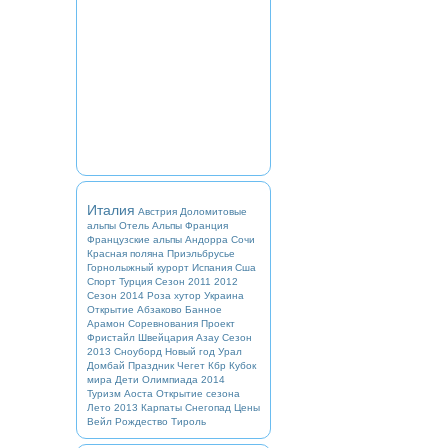
Италия
Австрия
Доломитовые
альпы
Отель
Альпы
Франция
Французские альпы
Андорра
Сочи
Красная поляна
Приэльбрусье
Горнолыжный курорт
Испания
Сша
Спорт
Турция
Сезон 2011 2012
Сезон 2014
Роза хутор
Украина
Открытие
Абзаково
Банное
Арамон
Соревнования
Проект
Фристайл
Швейцария
Азау
Сезон
2013
Сноуборд
Новый год
Урал
Домбай
Праздник
Чегет
Кбр
Кубок
мира
Дети
Олимпиада 2014
Туризм
Аоста
Открытие сезона
Лето 2013
Карпаты
Снегопад
Цены
Вейл
Рождество
Тироль