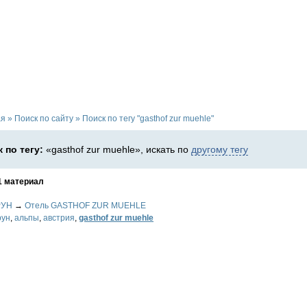
ая
»
Поиск по сайту
»
Поиск по тегу "gasthof zur muehle"
 по тегу:
«gasthof zur muehle», искать по
другому тегу
1 материал
РУН
→
Отель GASTHOF ZUR MUEHLE
рун
,
альпы
,
австрия
,
gasthof zur muehle