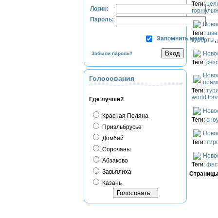
Теги:
цел
Логин:
горнолы
Пароль:
Ново
Теги:
шве
Запомнить меня
курорты
,
Ново
Забыли пароль?
Теги:
сез
Ново
Голосования
преми
Теги:
тур
world tra
Где лучше?
Ново
Красная Поляна
Теги:
сно
Приэльбрусье
Ново
Домбай
Теги:
тир
Сорочаны
Ново
Абзаково
Теги:
фес
Завьялиха
Страниц
Казань