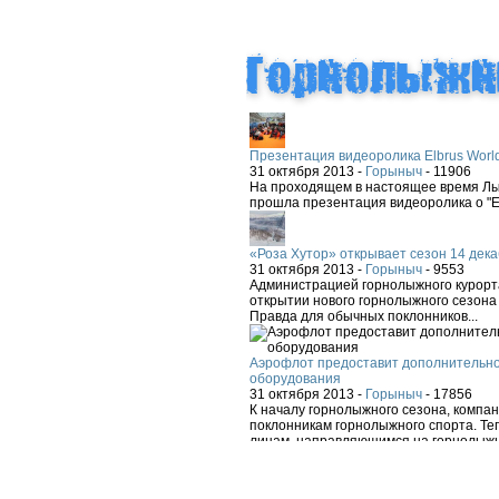
Презентация видеоролика Elbrus Worl
31 октября 2013 -
Горыныч
-
11906
На проходящем в настоящее время Лыж
прошла презентация видеоролика о "El
«Роза Хутор» открывает сезон 14 дека
31 октября 2013 -
Горыныч
-
9553
Администрацией горнолыжного курорта
открытии нового горнолыжного сезона 
Правда для обычных поклонников...
Аэрофлот предоставит дополнительно
оборудования
31 октября 2013 -
Горыныч
-
17856
К началу горнолыжного сезона, компа
поклонникам горнолыжного спорта. Теп
лицам, направляющимся на горнолыжн