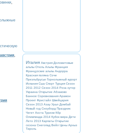
овинки
,
нолыжные
стическую
австрия
,
Италия
Австрия
Доломитовые
альпы
Отель
Альпы
Франция
Французские альпы
Андорра
Красная поляна
Сочи
Приэльбрусье
Горнолыжный курорт
Испания
Сша
Спорт
Турция
Сезон
2011 2012
Сезон 2014
Роза хутор
Украина
Открытие
Абзаково
Банное
Соревнования
Арамон
трия
Проект
Фристайл
Швейцария
Сезон 2013
Азау
Урал
Домбай
Новый год
Сноуборд
Праздник
Чегет
Аоста
Туризм
Кбр
Олимпиада 2014
Кубок мира
Дети
Лето 2013
Карпаты
Открытие
сезона
Снегопад
Вейл
Цены
Архыз
Тироль