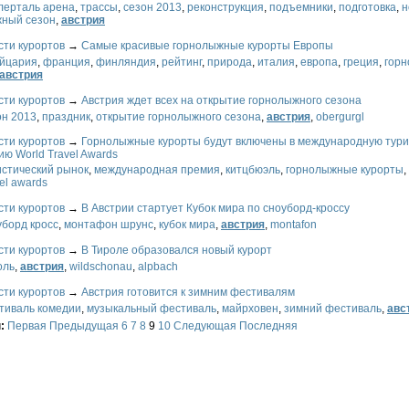
лерталь арена
,
трассы
,
сезон 2013
,
реконструкция
,
подъемники
,
подготовка
,
н
жный сезон
,
австрия
сти курортов
→
Самые красивые горнолыжные курорты Европы
йцария
,
франция
,
финляндия
,
рейтинг
,
природа
,
италия
,
европа
,
греция
,
гор
австрия
сти курортов
→
Австрия ждет всех на открытие горнолыжного сезона
он 2013
,
праздник
,
открытие горнолыжного сезона
,
австрия
,
obergurgl
сти курортов
→
Горнолыжные курорты будут включены в международную тури
ю World Travel Awards
истический рынок
,
международная премия
,
китцбюэль
,
горнолыжные курорты
,
vel awards
сти курортов
→
В Австрии стартует Кубок мира по сноуборд-кроссу
уборд кросс
,
монтафон шрунс
,
кубок мира
,
австрия
,
montafon
сти курортов
→
В Тироле образовался новый курорт
оль
,
австрия
,
wildschonau
,
alpbach
сти курортов
→
Австрия готовится к зимним фестивалям
тиваль комедии
,
музыкальный фестиваль
,
майрховен
,
зимний фестиваль
,
авс
ы:
Первая
Предыдущая
6
7
8
9
10
Следующая
Последняя