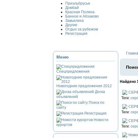
Приэльбрусье
Домбай
Красная Поляна
Банное и Абзаково
Завьялиха
Другие
Отдых за рубежом
Регистрация
Главн
Меню
Поиск
Спецпредложения
Найдено 
Новогодние предложения 2012
Доска
СЕР
объявлений
Теги:
сер
Поиск по
СЕР
сайту
Теги:
сер
Регистрация
Новости
СЕР
курортов
Теги:
сер
Ново