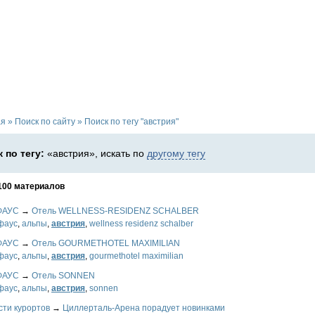
ая
»
Поиск по сайту
»
Поиск по тегу "австрия"
 по тегу:
«австрия», искать по
другому тегу
100 материалов
ФАУС
→
Отель WELLNESS-RESIDENZ SCHALBER
фаус
,
альпы
,
австрия
,
wellness residenz schalber
ФАУС
→
Отель GOURMETHOTEL MAXIMILIAN
фаус
,
альпы
,
австрия
,
gourmethotel maximilian
ФАУС
→
Отель SONNEN
фаус
,
альпы
,
австрия
,
sonnen
сти курортов
→
Циллерталь-Арена порадует новинками