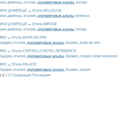
тина дампецо
,
италия
,
доломитовые альпы
,
europa
ИНА Д’АМПЕЦО
→
Отель BELLEVUE
тина дампецо
,
италия
,
доломитовые альпы
,
bellevue
ИНА Д’АМПЕЦО
→
Отель MIRAGE
тина дампецо
,
италия
,
доломитовые альпы
,
mirage
МИО
→
Отель BAITA DEI PINI
бардия
,
италия
,
доломитовые альпы
,
бормио
,
baita dei pini
МИО
→
Отель CRISTALLO HOTEL RESIDENCE
бардия
,
италия
,
доломитовые альпы
,
бормио
,
cristallo hotel residence
МИО
→
Отель PALACE
бардия
,
италия
,
доломитовые альпы
,
бормио
,
palace
ы:
1
2
3
Следующая
Последняя