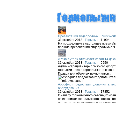
Презентация видеоролика Elbrus Worl
31 октября 2013 -
Горыныч
-
11904
На проходящем в настоящее время Лыж
прошла презентация видеоролика о "El
«Роза Хутор» открывает сезон 14 дека
31 октября 2013 -
Горыныч
-
9550
Администрацией горнолыжного курорта
открытии нового горнолыжного сезона 
Правда для обычных поклонников...
Аэрофлот предоставит дополнительно
оборудования
31 октября 2013 -
Горыныч
-
17852
К началу горнолыжного сезона, компа
поклонникам горнолыжного спорта. Теп
лицам, направляющимся на горнолыжн