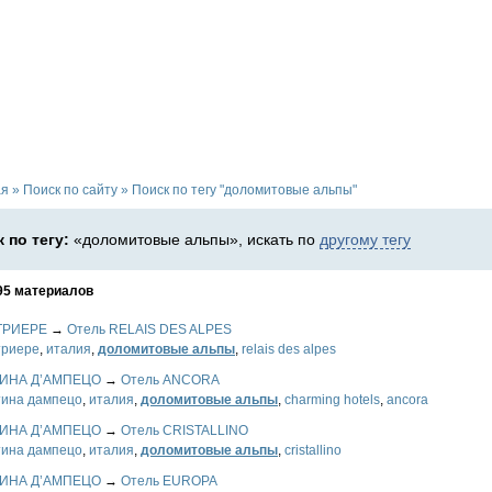
ая
»
Поиск по сайту
»
Поиск по тегу "доломитовые альпы"
 по тегу:
«доломитовые альпы», искать по
другому тегу
95 материалов
ТРИЕРЕ
→
Отель RELAIS DES ALPES
триере
,
италия
,
доломитовые альпы
,
relais des alpes
ИНА Д’АМПЕЦО
→
Отель ANCORA
тина дампецо
,
италия
,
доломитовые альпы
,
charming hotels
,
ancora
ИНА Д’АМПЕЦО
→
Отель CRISTALLINO
тина дампецо
,
италия
,
доломитовые альпы
,
cristallino
ИНА Д’АМПЕЦО
→
Отель EUROPA