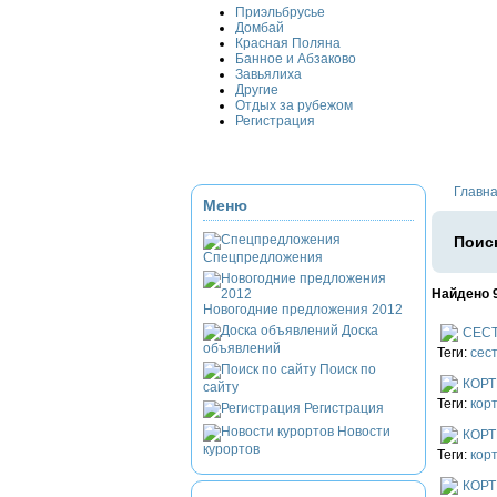
Приэльбрусье
Домбай
Красная Поляна
Банное и Абзаково
Завьялиха
Другие
Отдых за рубежом
Регистрация
Главн
Меню
Поиск
Спецпредложения
Найдено 
Новогодние предложения 2012
Доска
СЕС
объявлений
Теги:
сес
Поиск по
КОРТ
сайту
Теги:
кор
Регистрация
Новости
КОРТ
курортов
Теги:
кор
КОРТ