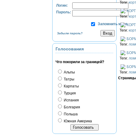
Теги:
кор
Логин:
КОРТ
Пароль:
Теги:
кор
Запомнить меня
КОРТ
Теги:
кор
Забыли пароль?
БОР
Теги:
лом
Голосования
БОР
Теги:
лом
Что покорили за границей?
БОР
Альпы
Теги:
лом
Страниц
Татры
Карпаты
Турция
Испания
Болгария
Польша
Южная Америка