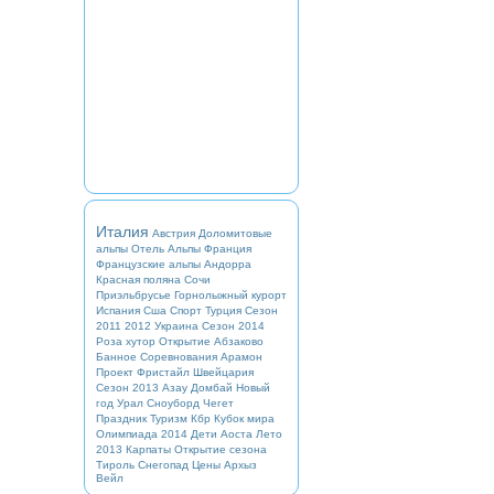
Италия
Австрия
Доломитовые
альпы
Отель
Альпы
Франция
Французские альпы
Андорра
Красная поляна
Сочи
Приэльбрусье
Горнолыжный курорт
Испания
Сша
Спорт
Турция
Сезон
2011 2012
Украина
Сезон 2014
Роза хутор
Открытие
Абзаково
Банное
Соревнования
Арамон
Проект
Фристайл
Швейцария
Сезон 2013
Азау
Домбай
Новый
год
Урал
Сноуборд
Чегет
Праздник
Туризм
Кбр
Кубок мира
Олимпиада 2014
Дети
Аоста
Лето
2013
Карпаты
Открытие сезона
Тироль
Снегопад
Цены
Архыз
Вейл